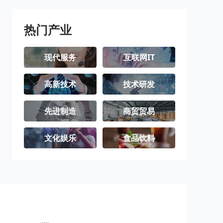
璧山区
梁平区
城口县
丰都县
垫江县
武隆区
热门产业
忠县
开州区
云阳县
现代服务
互联网IT
奉节县
巫山县
巫溪县
高新技术
技术研发
石柱土家族自
秀山土家族苗
酉阳土家族苗
治县
族自治县
族自治县
彭水苗族土家
江津区
合川区
先进制造
商贸贸易
族自治县
永川区
南川区
文化娱乐
食品饮料