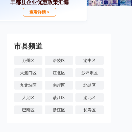
丰都县企业优惠政策汇编
查看详情 >
市县频道
万州区
涪陵区
渝中区
大渡口区
江北区
沙坪坝区
九龙坡区
南岸区
北碚区
大足区
綦江区
渝北区
巴南区
黔江区
长寿区
潼南区
铜梁区
荣昌区